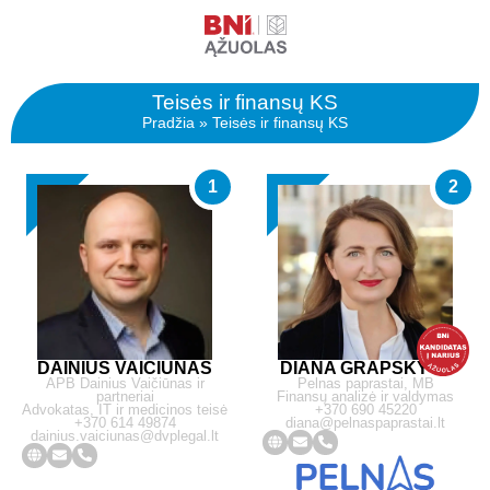
Teisės ir finansų KS
Pradžia
»
Teisės ir finansų KS
1
2
DAINIUS VAIČIŪNAS
DIANA GRAPSKYTĖ
APB Dainius Vaičiūnas ir
Pelnas paprastai, MB
partneriai
Finansų analizė ir valdymas
Advokatas, IT ir medicinos teisė
+370 690 45220
+370 614 49874
diana@pelnaspaprastai.lt
dainius.vaiciunas@dvplegal.lt