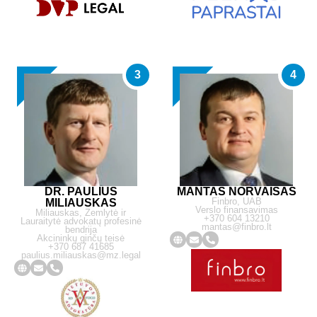
3
4
DR. PAULIUS
MANTAS NORVAIŠAS
Finbro, UAB
MILIAUSKAS
Verslo finansavimas
Miliauskas, Zemlytė ir
+370 604 13210
Lauraitytė advokatų profesinė
mantas@finbro.lt
bendrija
Akcininkų ginčų teisė
+370 687 41685
paulius.miliauskas@mz.legal