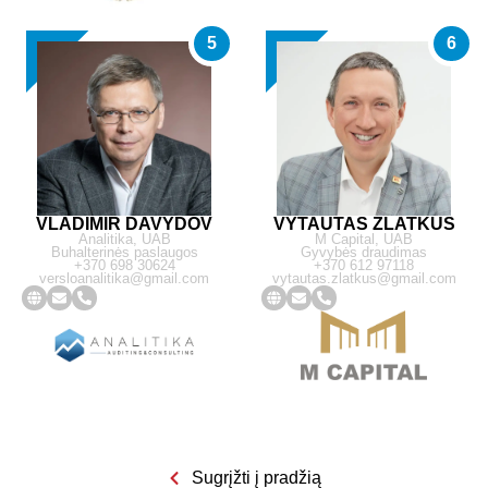
5
6
VLADIMIR DAVYDOV
VYTAUTAS ZLATKUS
Analitika, UAB
M Capital, UAB
Buhalterinės paslaugos
Gyvybės draudimas
+370 698 30624
+370 612 97118
versloanalitika@gmail.com
vytautas.zlatkus@gmail.com
Sugrįžti į pradžią